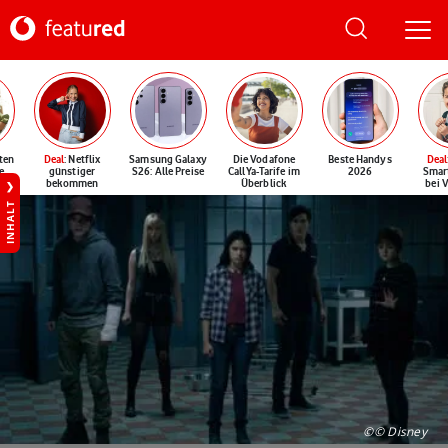
ten
Deal
: Netflix
Samsung Galaxy
Die Vodafone
Beste Handys
Deal
e
günstiger
S26: Alle Preise
CallYa-Tarife im
2026
Smar
bekommen
Überblick
bei 
INHALT
©© Disney