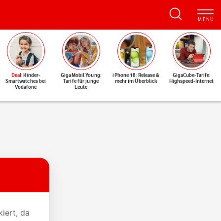
Deal
: Kinder-
GigaMobil Young:
iPhone 18: Release &
GigaCube-Tarife:
Smartwatches bei
Tarife für junge
mehr im Überblick
Highspeed-Internet
Vodafone
Leute