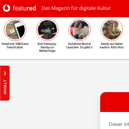
Das Magazin für digitale Kultur
Vodafone: SIM-Karte
Alle Samsung-
Vodafone-Router
Handy auf Raten
freischalten
Handys in
tauschen: So geht's
kaufen: Alle Infos
Reihenfolge
INHALT