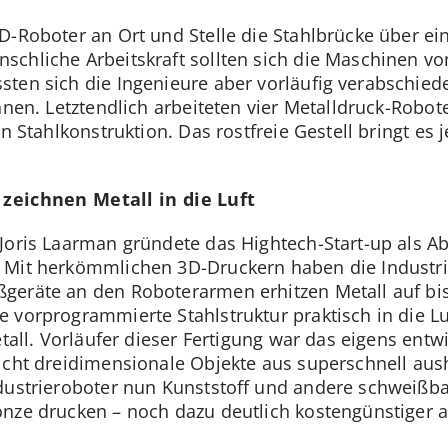
D-Roboter an Ort und Stelle die Stahlbrücke über e
chliche Arbeitskraft sollten sich die Maschinen vo
ten sich die Ingenieure aber vorläufig verabschied
nnen. Letztendlich arbeiteten vier Metalldruck-Robot
n Stahlkonstruktion. Das rostfreie Gestell bringt es 
 zeichnen Metall in die Luft
Joris Laarman gründete das Hightech-Start-up als A
 Mit herkömmlichen 3D-Druckern haben die Industr
eräte an den Roboterarmen erhitzen Metall auf bis 
 vorprogrammierte Stahlstruktur praktisch in die Lu
etall. Vorläufer dieser Fertigung war das eigens entw
hicht dreidimensionale Objekte aus superschnell au
ndustrieroboter nun Kunststoff und andere schweißb
nze drucken – noch dazu deutlich kostengünstiger a