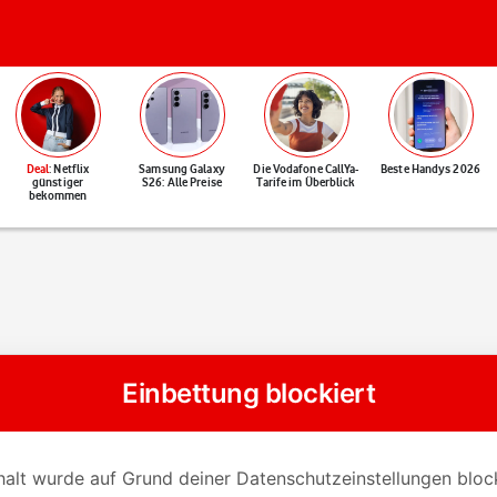
Deal
: Netflix
Samsung Galaxy
Die Vodafone CallYa-
Beste Handys 2026
günstiger
S26: Alle Preise
Tarife im Überblick
bekommen