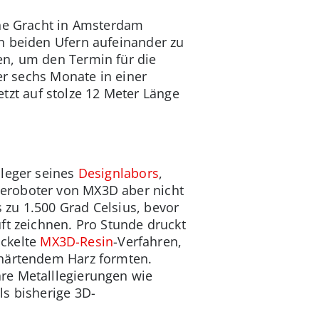
ine Gracht in Amsterdam
n beiden Ufern aufeinander zu
en, um den Termin für die
er sechs Monate in einer
jetzt auf stolze 12 Meter Länge
bleger seines
Designlabors
,
ieroboter von MX3D aber nicht
zu 1.500 Grad Celsius, bevor
ft zeichnen. Pro Stunde druckt
ickelte
MX3D-Resin
-Verfahren,
shärtendem Harz formten.
are Metalllegierungen wie
ls bisherige 3D-