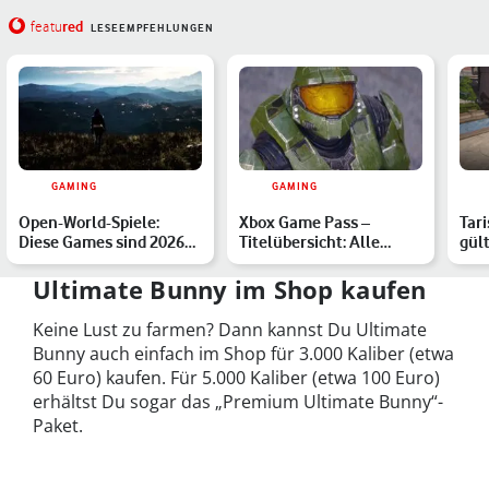
red
featu
LESEEMPFEHLUNGEN
GAMING
GAMING
Open-World-Spiele:
Xbox Game Pass –
Tari
Diese Games sind 2026
Titelübersicht: Alle
gül
besonders
verfügbaren Spiele im
akt
empfehlenswert
März …
Ultimate Bunny im Shop kaufen
Keine Lust zu farmen? Dann kannst Du Ultimate
Bunny auch einfach im Shop für 3.000 Kaliber (etwa
60 Euro) kaufen. Für 5.000 Kaliber (etwa 100 Euro)
erhältst Du sogar das „Premium Ultimate Bunny“-
Paket.