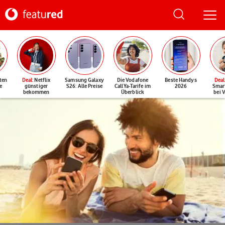
ten
Deal
: Netflix
Samsung Galaxy
Die Vodafone
Beste Handys
Deal
e
günstiger
S26: Alle Preise
CallYa-Tarife im
2026
Smar
bekommen
Überblick
bei 