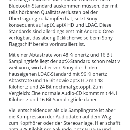
Bluetooth-Standard auskommen müssen, der mit
teils hörbaren Qualitätsverlusten bei der
Übertragung zu kämpfen hat, setzt Sony
konsequent auf aptX, aptX HD und LDAC. Diese
Standards sind allerdings erst mit Android Oreo
verfügbar, das aber glücklicherweise beim Sony-
Flaggschiff bereits vorinstalliert ist.
Mit einer Abtastrate von 48 Kilohertz und 16 Bit
Samplingtiefe liegt der aptX-Standard schon relativ
weit vorn, wird aber von Sony durch den
hauseigenen LDAC-Standard mit 96 Kilohertz
Abtastrate und 16 Bit sowie aptX HD mit 48
Kilohertz und 24 Bit nochmal getoppt. Zum
Vergleich: Eine normale Audio-CD kommt mit 44,1
Kilohertz und 16 Bit Samplingtiefe daher.
Viel entscheidender als die Samplingrate ist aber
die Kompression der Audiodaten auf dem Weg
zum Kopfhörer oder der Stereoanlage. Hier schafft
aptX 328 Kilobit pro Sekunde, aptX HD 576 und