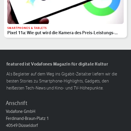
SMARTPHONES & TABLETS
Pixel 11a: Wie gut wird die Kamera des Preis-Leistungs-
Hits?
featured ist Vodafones Magazin für digitale Kultur
Als Begleiter auf dem Weg ins Gigabit-Zeitalter liefern wir die
besten Stories zu Smartphone-Highlights, Gadgets, den
heißesten Tech-News und Kino- und TV-Höhepunkte.
Anschrift
Vodafone GmbH
Ferdinand-Braun-Platz 1
40549 Düsseldorf