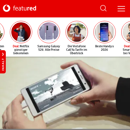
ten
Deal
: Netflix
Samsung Galaxy
Die Vodafone
Beste Handys
Deal
e
günstiger
S26: Alle Preise
CallYa-Tarife im
2026
Smar
bekommen
Überblick
bei 
INHALT