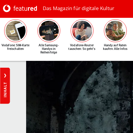
Das Magazin für digitale Kultur
Vodafone: SIM-Karte
Alle Samsung-
Vodafone-Router
Handy auf Raten
freischalten
Handys in
tauschen: So geht's
kaufen: Alle Infos
Reihenfolge
INHALT