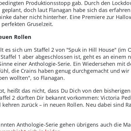
bedingten Produktionsstopp gab. Durch den Lockdow
h geplant, doch laut Flanagan habe sich das erfahre
hinke daher nicht hinterher. Eine Premiere zur Hallo
 perfekten Gruselzeit.
euen Rollen
t es sich um Staffel 2 von "Spuk in Hill House" (im O
Staffel 1 aber abgeschlossen ist, geht es an einem 
Sinne einer Anthologie-Serie. Ein Wiedersehen mit de
efühl, die Crains haben genug durchgemacht und wi
en wollten", so Flanagan.
t, heißt das nicht, dass Du Dich von den bisherigen
taffel 2 dürften Dir bekannt vorkommen: Victoria Ped
 kehren zurück – in neuen Rollen. Neu dabei sind Rah
nten Anthologie-Serie gehen übrigens auch die Ma