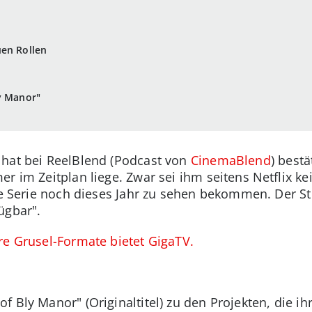
uen Rollen
y Manor"
 hat bei ReelBlend (Podcast von
CinemaBlend
) bestä
er im Zeitplan liege. Zwar sei ihm seitens Netflix k
die Serie noch dieses Jahr zu sehen bekommen. Der St
ügbar".
re Grusel-Formate bietet GigaTV.
 Bly Manor" (Originaltitel) zu den Projekten, die i