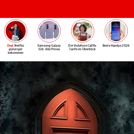
Deal
: Netflix
Samsung Galaxy
Die Vodafone CallYa-
Beste Handys 2026
günstiger
S26: Alle Preise
Tarife im Überblick
bekommen