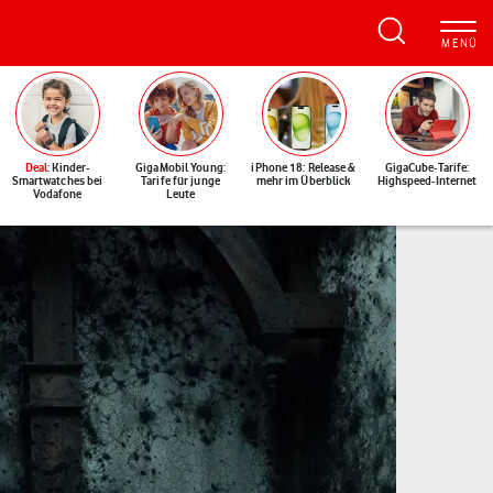
Deal
: Kinder-
GigaMobil Young:
iPhone 18: Release &
GigaCube-Tarife:
Smartwatches bei
Tarife für junge
mehr im Überblick
Highspeed-Internet
Vodafone
Leute