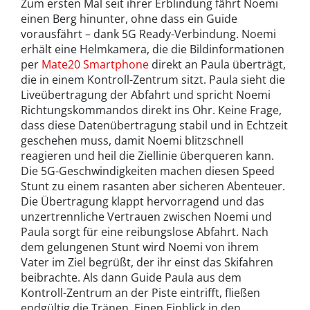
Zum ersten Mal seit ihrer Erblindung fährt Noemi
einen Berg hinunter, ohne dass ein Guide
vorausfährt – dank 5G Ready-Verbindung. Noemi
erhält eine Helmkamera, die die Bildinformationen
per
Mate20 Smartphone
direkt an Paula überträgt,
die in einem Kontroll-Zentrum sitzt. Paula sieht die
Liveübertragung der Abfahrt und spricht Noemi
Richtungskommandos direkt ins Ohr. Keine Frage,
dass diese Datenübertragung stabil und in Echtzeit
geschehen muss, damit Noemi blitzschnell
reagieren und heil die Ziellinie überqueren kann.
Die 5G-Geschwindigkeiten machen diesen Speed
Stunt zu einem rasanten aber sicheren Abenteuer.
Die Übertragung klappt hervorragend und das
unzertrennliche Vertrauen zwischen Noemi und
Paula sorgt für eine reibungslose Abfahrt. Nach
dem gelungenen Stunt wird Noemi von ihrem
Vater im Ziel begrüßt, der ihr einst das Skifahren
beibrachte. Als dann Guide Paula aus dem
Kontroll-Zentrum an der Piste eintrifft, fließen
endgültig die Tränen. Einen Einblick in den