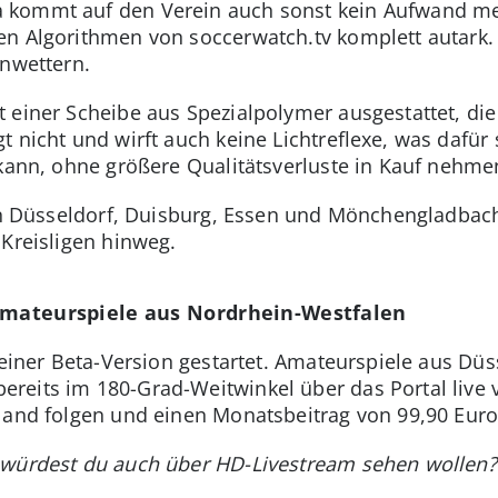
kommt auf den Verein auch sonst kein Aufwand meh
n Algorithmen von soccerwatch.tv komplett autark. D
Unwettern.
 einer Scheibe aus Spezialpolymer ausgestattet, di
 nicht und wirft auch keine Lichtreflexe, was dafür 
 kann, ohne größere Qualitätsverluste in Kauf nehm
 in Düsseldorf, Duisburg, Essen und Mönchengladbac
 Kreisligen hinweg.
 Amateurspiele aus Nordrhein-Westfalen
 einer Beta-Version gestartet. Amateurspiele aus Dü
eits im 180-Grad-Weitwinkel über das Portal live v
land folgen und einen Monatsbeitrag von 99,90 Eur
würdest du auch über HD-Livestream sehen wollen? 