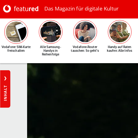
Das Magazin für digitale Kultur
Vodafone: SIM-Karte
Alle Samsung-
Vodafone-Router
Handy auf Raten
freischalten
Handys in
tauschen: So geht's
kaufen: Alle Infos
Reihenfolge
INHALT