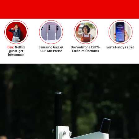
Deal
: Netflix
Samsung Galaxy
Die Vodafone CallYa-
Beste Handys 2026
günstiger
S26: Alle Preise
Tarife im Überblick
bekommen