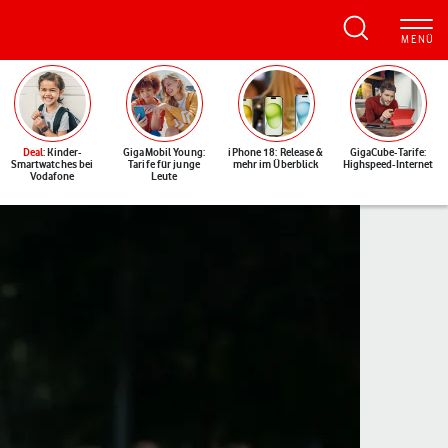
Deal
: Kinder-
GigaMobil Young:
iPhone 18: Release &
GigaCube-Tarife:
Smartwatches bei
Tarife für junge
mehr im Überblick
Highspeed-Internet
Vodafone
Leute