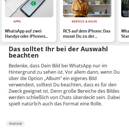
APPS
SERVICE & HILFE
WhatsApp auf zwei
RCS auf dem iPhone: Das
Wha
Handys oder iPhones
musst Du zu der
Sta
verwenden – so geht es
Änderung wissen
geh
Das solltet Ihr bei der Auswahl
beachten
Bedenke, dass Dein Bild bei WhatsApp nur im
Hintergrund zu sehen ist. Vor allem dann, wenn Du
über die Option „Album“ ein eigenes Bild
verwendest, solltest Du beachten, dass es für den
Zweck geeignet ist. Denn große Bereiche des Bildes
werden schließlich von Chats überdeckt sein. Dabei
spielt natürlich auch das Format eine Rolle.
Android