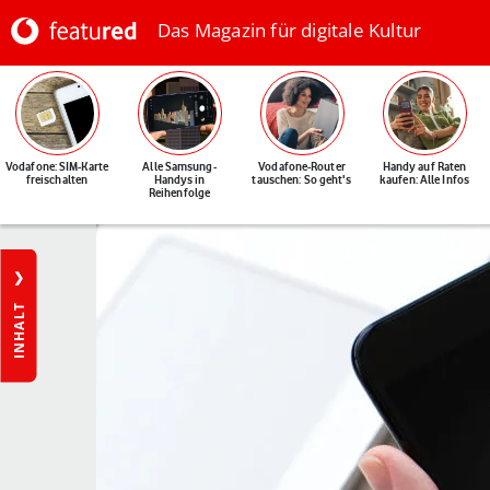
Das Magazin für digitale Kultur
Vodafone: SIM-Karte
Alle Samsung-
Vodafone-Router
Handy auf Raten
freischalten
Handys in
tauschen: So geht's
kaufen: Alle Infos
Reihenfolge
INHALT