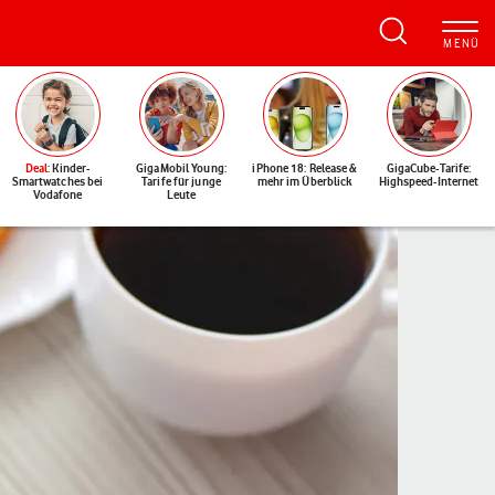
Deal
: Kinder-
GigaMobil Young:
iPhone 18: Release &
GigaCube-Tarife:
Smartwatches bei
Tarife für junge
mehr im Überblick
Highspeed-Internet
Vodafone
Leute