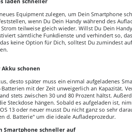
s laden schneller
 neues Equipment zulegen, um Dein Smartphone schn
feststellen, wenn Du Dein Handy während des Aufla
Strom teilweise gleich wieder. Willst Du Dein Hand
tiviert sämtliche Funkdienste und verhindert so, d
das keine Option für Dich, solltest Du zumindest a
ten.
r Akku schonen
kus, desto später muss ein einmal aufgeladenes Sm
n-Batterien mit der Zeit unweigerlich an Kapazität. 
and stets zwischen 30 und 80 Prozent hältst. Außer
die Steckdose hängen. Sobald es aufgeladen ist, ni
iOS 13 oder neuer musst Du nicht ganz so sehr dara
en d. Batterie" um die ideale Aufladeprozedur.
in Smartphone schneller auf