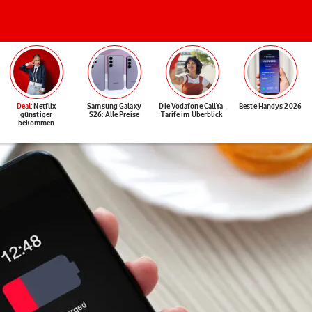
Deal
: Netflix
Samsung Galaxy
Die Vodafone CallYa-
Beste Handys 2026
günstiger
S26: Alle Preise
Tarife im Überblick
bekommen