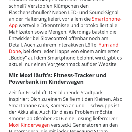
schnell? Verstopfen Klümpchen den
Flaschenschnuller? Neben LED- und Sound-Signal
an der Halterung liefert vor allem die
Smartphone-
App
wertvolle Erkenntnisse und protokolliert alle
Mahlzeiten sowie Mengen. Allerdings basteln die
Entwickler bei Slowcontrol offenbar noch am
Detail. Auch zu ihrem interaktiven Löffel
Yum and
Done
, bei dem jeder Happs von einem animierten
„Buddy“ auf dem Smartphone belohnt wird, gibt es
aktuell nur einen Vorgeschmack auf der Website.
Mit Moxi läuft’s: Fitness-Tracker und
Powerbank im Kinderwagen
Zeit für Frischluft. Der blühende Stadtpark
inspiriert Dich zu einem Selfie mit den Kleinen. Also
Smartphone raus, Kamera an und … schwupps ist
der Akku alle. Auch für dieses Problem möchte
4moms ab Oktober 2016 eine Lösung liefern: Der
Moxi Kinderwagen
versteckt Generatoren an den
Hinterrädern, die mit jeder Bewegung Strom