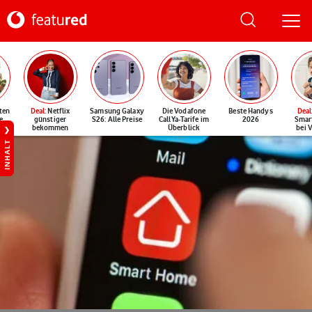
ten
Deal
: Netflix
Samsung Galaxy
Die Vodafone
Beste Handys
Deal
e
günstiger
S26: Alle Preise
CallYa-Tarife im
2026
Smar
bekommen
Überblick
bei 
INHALT