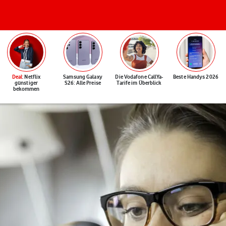
Deal
: Netflix
Samsung Galaxy
Die Vodafone CallYa-
Beste Handys 2026
günstiger
S26: Alle Preise
Tarife im Überblick
bekommen