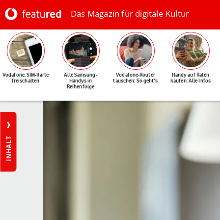
Das Magazin für digitale Kultur
Vodafone: SIM-Karte
Alle Samsung-
Vodafone-Router
Handy auf Raten
freischalten
Handys in
tauschen: So geht's
kaufen: Alle Infos
Reihenfolge
INHALT