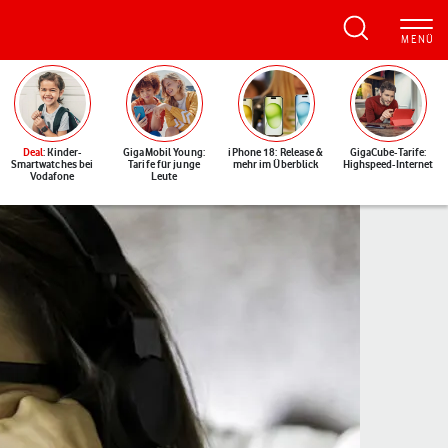
Deal
: Kinder-
GigaMobil Young:
iPhone 18: Release &
GigaCube-Tarife:
Smartwatches bei
Tarife für junge
mehr im Überblick
Highspeed-Internet
Vodafone
Leute