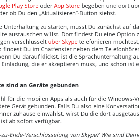
gle Play Store
oder
App Store
begeben und dort übe
 oder ob Du den „Aktualisieren”-Button siehst.
 Unterhaltung zu starten, musst Du zunächst auf da
te austauschen willst. Dort findest Du eine Option z
gen verschlüsselt
über Skype
telefonieren möchtest
pp findest Du im Chatfenster neben dem Telefonhöre
enn Du darauf klickst, ist die Sprachunterhaltung a
 Einladung, die er akzeptieren muss, und schon ist 
lte sind an Geräte gebunden
hl für die mobilen Apps als auch für die Windows-Ve
ndete Gerät gebunden. Falls Du also eine Konversat
hner zuhause einwählst, wirst Du die dort ausgetaus
st ab sofort verfügbar.
-zu-Ende-Verschlüsselung von Skype? Wie sind Dei