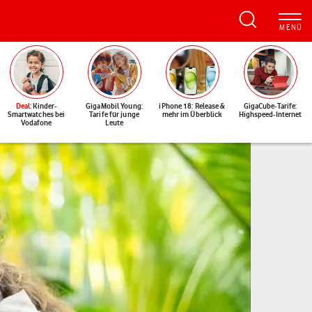
Deal
: Kinder-
GigaMobil Young:
iPhone 18: Release &
GigaCube-Tarife:
Smartwatches bei
Tarife für junge
mehr im Überblick
Highspeed-Internet
Vodafone
Leute