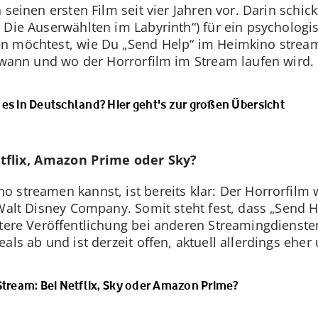
 seinen ersten Film seit vier Jahren vor. Darin sch
 Die Auserwählten im Labyrinth“) für ein psycholog
 möchtest, wie Du „Send Help“ im Heimkino streamen
, wann und wo der Horrorfilm im Stream laufen wird.
es in Deutschland? Hier geht's zur großen Übersicht
tflix, Amazon Prime oder Sky?
 streamen kannst, ist bereits klar: Der Horrorfilm 
 Walt Disney Company. Somit steht fest, dass „Send H
ätere Veröffentlichung bei anderen Streamingdienst
als ab und ist derzeit offen, aktuell allerdings eher
Stream: Bei Netflix, Sky oder Amazon Prime?