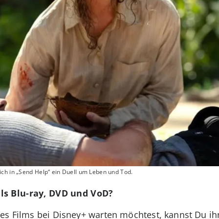
ch in „Send Help“ ein Duell um Leben und Tod.
ls Blu-ray, DVD und VoD?
es Films bei Disney+ warten möchtest, kannst Du ih