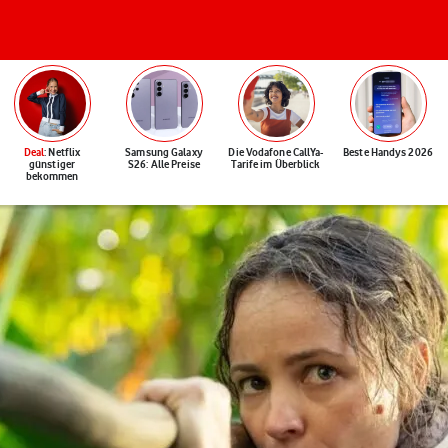
Deal
: Netflix
Samsung Galaxy
Die Vodafone CallYa-
Beste Handys 2026
günstiger
S26: Alle Preise
Tarife im Überblick
bekommen