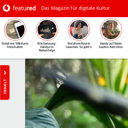
Das Magazin für digitale Kultur
Vodafone: SIM-Karte
Alle Samsung-
Vodafone-Router
Handy auf Raten
freischalten
Handys in
tauschen: So geht's
kaufen: Alle Infos
Reihenfolge
INHALT