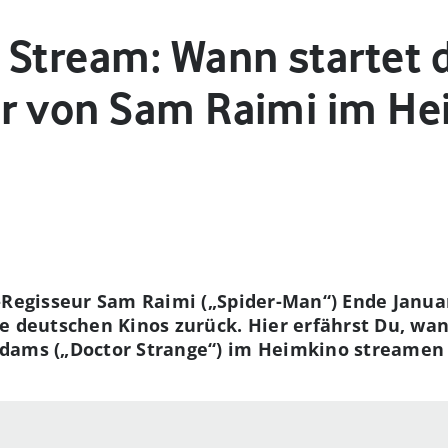
 Stream: Wann startet 
r von Sam Raimi im He
t-Regisseur Sam Raimi („Spider-Man“) Ende Janu
ie deutschen Kinos zurück. Hier erfährst Du, w
dams („Doctor Strange“) im Heimkino streamen