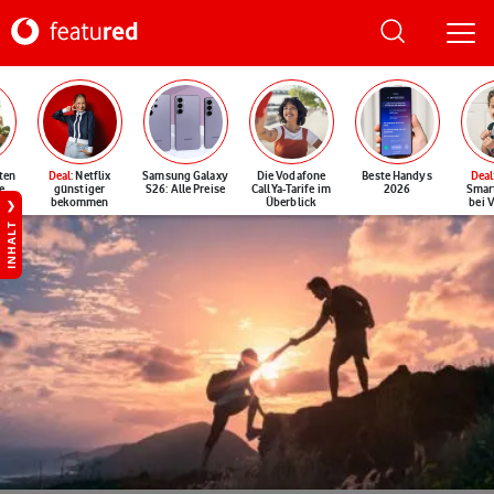
ten
Deal
: Netflix
Samsung Galaxy
Die Vodafone
Beste Handys
Deal
e
günstiger
S26: Alle Preise
CallYa-Tarife im
2026
Smar
bekommen
Überblick
bei 
INHALT