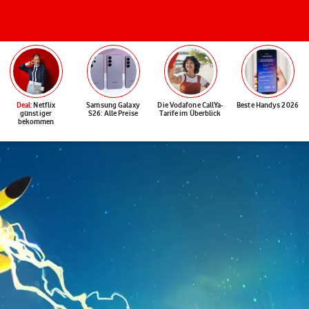
Deal
: Netflix
Samsung Galaxy
Die Vodafone CallYa-
Beste Handys 2026
günstiger
S26: Alle Preise
Tarife im Überblick
bekommen