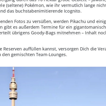
le (seltene) Pokémon, wie ihr vermutlich lange nicht
d das buchstabenimitierende Icognito.
nden Fotos zu versüßen, werden Pikachu und einige
gen gibt es außerdem Termine für ein gigantomanis
erteilt übrigens Goody-Bags mitnehmen – Inhalt noc
Reserven auffüllen kannst, versorgen Dich die Ver
in den gemischten Team-Lounges.