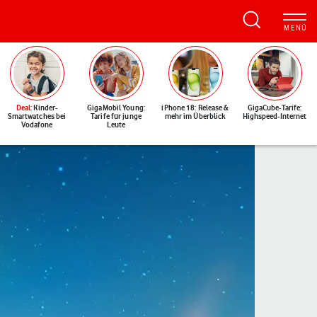
Deal
: Kinder-
GigaMobil Young:
iPhone 18: Release &
GigaCube-Tarife:
Smartwatches bei
Tarife für junge
mehr im Überblick
Highspeed-Internet
Vodafone
Leute