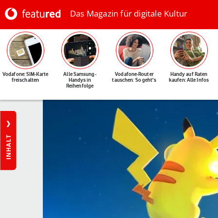
Das Magazin für digitale Kultur
Vodafone: SIM-Karte
Alle Samsung-
Vodafone-Router
Handy auf Raten
freischalten
Handys in
tauschen: So geht's
kaufen: Alle Infos
Reihenfolge
INHALT