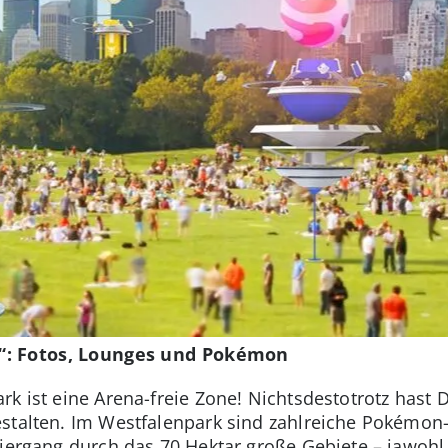
“: Fotos, Lounges und Pokémon
rk ist eine Arena-freie Zone! Nichtsdestotrotz hast
estalten. Im Westfalenpark sind zahlreiche Pokémon
ziergang durch das 70 Hektar große Gebiete – jawohl,