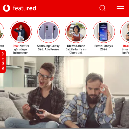
ten
Deal
: Netflix
Samsung Galaxy
Die Vodafone
Beste Handys
Deal
e
günstiger
S26: Alle Preise
CallYa-Tarife im
2026
Smar
bekommen
Überblick
bei 
INHALT