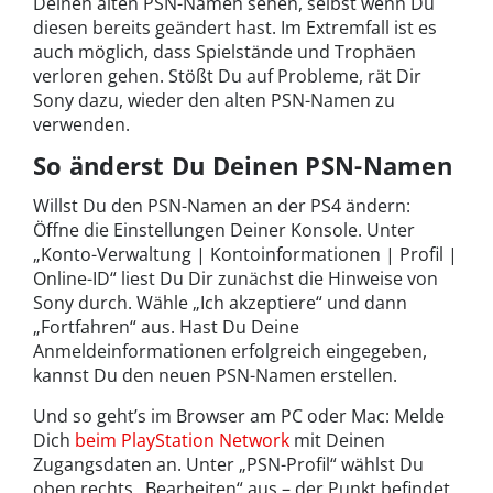
Deinen alten PSN-Namen sehen, selbst wenn Du
diesen bereits geändert hast. Im Extremfall ist es
auch möglich, dass Spielstände und Trophäen
verloren gehen. Stößt Du auf Probleme, rät Dir
Sony dazu, wieder den alten PSN-Namen zu
verwenden.
So änderst Du Deinen PSN-Namen
Willst Du den PSN-Namen an der PS4 ändern:
Öffne die Einstellungen Deiner Konsole. Unter
„Konto-Verwaltung | Kontoinformationen | Profil |
Online-ID“ liest Du Dir zunächst die Hinweise von
Sony durch. Wähle „Ich akzeptiere“ und dann
„Fortfahren“ aus. Hast Du Deine
Anmeldeinformationen erfolgreich eingegeben,
kannst Du den neuen PSN-Namen erstellen.
Und so geht’s im Browser am PC oder Mac: Melde
Dich
beim PlayStation Network
mit Deinen
Zugangsdaten an. Unter „PSN-Profil“ wählst Du
oben rechts „Bearbeiten“ aus – der Punkt befindet