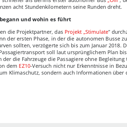
h schneller als Berlins erster autonomer Bus
„Olli”
, 
nzen acht Stundenkilometern seine Runden dreht.
s begann und wohin es führt
en die Projektpartner, das
Projekt „Stimulate
“ durch
n der ersten Phase, in der die autonomen Busse zu
en sollten, verzögerte sich bis zum Januar 2018. D
Passagiertransport soll laut ursprünglichem Plan bi
 in der die Fahrzeuge die Passagiere ohne Begleitung 
 von dem
EZ10
-Versuch nicht nur Erkenntnisse in Bezu
zum Klimaschutz, sondern auch Informationen über