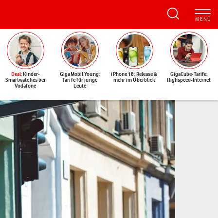
Deal
: Kinder-
GigaMobil Young:
iPhone 18: Release &
GigaCube-Tarife:
Smartwatches bei
Tarife für junge
mehr im Überblick
Highspeed-Internet
Vodafone
Leute