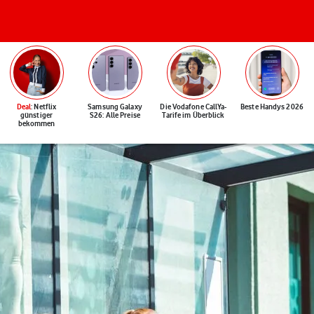
Deal
: Netflix
Samsung Galaxy
Die Vodafone CallYa-
Beste Handys 2026
günstiger
S26: Alle Preise
Tarife im Überblick
bekommen