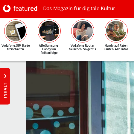
Das Magazin für digitale Kultur
Vodafone: SIM-Karte
Alle Samsung-
Vodafone-Router
Handy auf Raten
freischalten
Handys in
tauschen: So geht's
kaufen: Alle Infos
Reihenfolge
INHALT