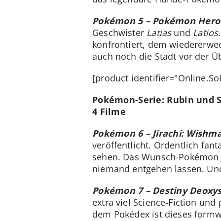
Pokémon 5 – Pokémon Her
Geschwister
Latias
und
Latios
konfrontiert, dem wiedererwe
auch noch die Stadt vor der Üb
[product identifier="Online.S
Pokémon-Serie: Rubin und 
4 Filme
Pokémon 6 – Jirachi: Wishm
veröffentlicht. Ordentlich fant
sehen. Das Wunsch-Pokémo
niemand entgehen lassen. Und
Pokémon 7 – Destiny Deoxy
extra viel Science-Fiction und
dem Pokédex ist dieses formw