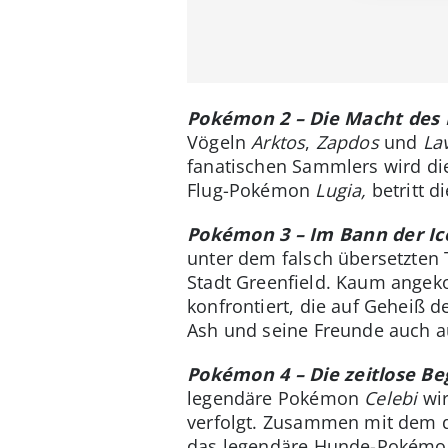
Pokémon 2 – Die Macht des
Vögeln
Arktos
,
Zapdos
und
La
fanatischen Sammlers wird di
Flug-Pokémon
Lugia,
betritt d
Pokémon 3 – Im Bann der Ic
unter dem falsch übersetzten 
Stadt Greenfield. Kaum ange
konfrontiert, die auf Geheiß 
Ash und seine Freunde auch 
Pokémon 4 – Die zeitlose B
legendäre Pokémon
Celebi
wir
verfolgt. Zusammen mit dem du
das legendäre Hunde-Pokém