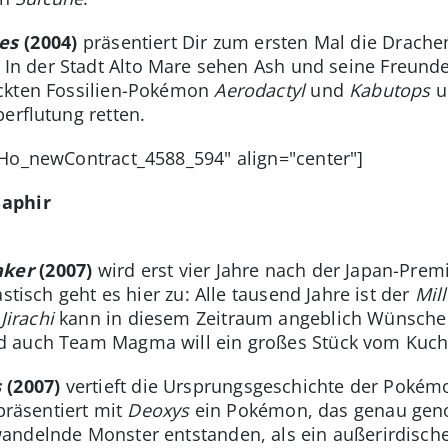
oes
(2004)
präsentiert Dir zum ersten Mal die Drac
. In der Stadt Alto Mare sehen Ash und seine Freund
ckten Fossilien-Pokémon
Aerodactyl
und
Kabutops
u
erflutung retten.
oHo_newContract_4588_594" align="center"]
Saphir
aker
(2007)
wird erst vier Jahre nach der Japan-Prem
astisch geht es hier zu: Alle tausend Jahre ist der
Mil
n
Jirachi
kann in diesem Zeitraum angeblich Wünsche e
 auch Team Magma will ein großes Stück vom Kuche
s
(2007)
vertieft die Ursprungsgeschichte der Pokémo
 präsentiert mit
Deoxys
ein Pokémon, das genau geno
andelnde Monster entstanden, als ein außerirdische