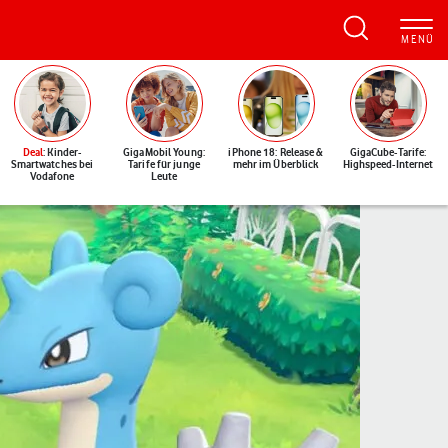
Deal
: Kinder-
GigaMobil Young:
iPhone 18: Release &
GigaCube-Tarife:
Smartwatches bei
Tarife für junge
mehr im Überblick
Highspeed-Internet
Vodafone
Leute