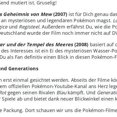
nd mutiert ist. Gruselig!
as Geheimnis von Mew
(2007)
ist für Dich genau da
 an mysteriösen und legendären Pokémon magst.
L
gice
und
Registeel
. Außerdem erfährst Du, wie die P
Deutschland wurde der Film noch immer nicht auf DVD
r und der Tempel des Meeres
(2008)
basiert auf 
 des Interesses ist ein Ei des mysteriösen Wasser
 Du als Fan definitiv einen Blick in diesen Pokémon-F
und Generations
 erst einmal gesichtet werden. Abseits der Filme kö
em offiziellen Pokémon-Youtube-Kanal ans Herz lege
Rot
gegen seinen Rivalen
Blau
kämpft. Und
Generati
 Spiele ab und bietet dank neuer Blickwinkel einen 
olle Packung. Dort schauen wir uns die Pokémon-Filme