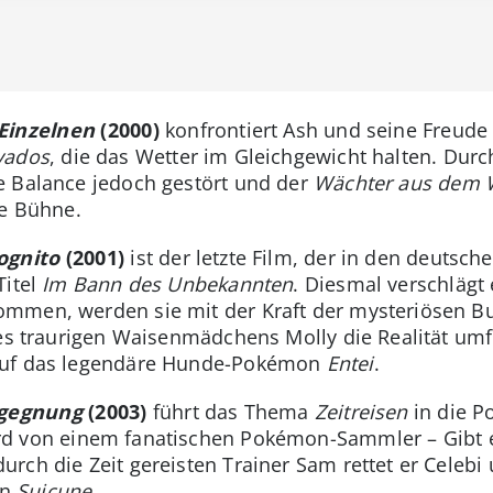
 Einzelnen
(2000)
konfrontiert Ash und seine Freude
vados
, die das Wetter im Gleichgewicht halten. Dur
e Balance jedoch gestört und der
Wächter aus dem 
ie Bühne.
ognito
(2001)
ist der letzte Film, der in den deutsch
Titel
Im Bann des Unbekannten
. Diesmal verschlägt
kommen, werden sie mit der Kraft der mysteriösen
des traurigen Waisenmädchens Molly die Realität umf
auf das legendäre Hunde-Pokémon
Entei
.
egegnung
(2003)
führt das Thema
Zeitreisen
in die P
d von einem fanatischen Pokémon-Sammler – Gibt es
rch die Zeit gereisten Trainer Sam rettet er Celebi 
on
Suicune
.