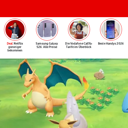
Deal
: Netflix
Samsung Galaxy
Die Vodafone CallYa-
Beste Handys 2026
günstiger
S26: Alle Preise
Tarife im Überblick
bekommen