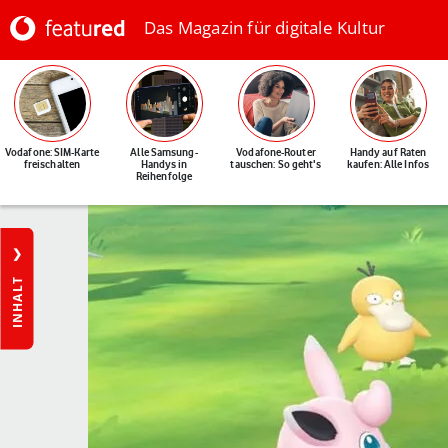
Das Magazin für digitale Kultur
Vodafone: SIM-Karte
Alle Samsung-
Vodafone-Router
Handy auf Raten
freischalten
Handys in
tauschen: So geht's
kaufen: Alle Infos
Reihenfolge
INHALT