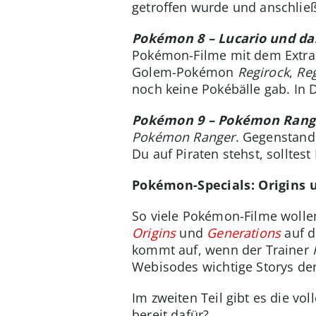
getroffen wurde und anschließe
Pokémon 8 – Lucario und d
Pokémon-Filme mit dem Extra
Golem-Pokémon
Regirock
,
Re
noch keine Pokébälle gab. In 
Pokémon 9 – Pokémon Range
Pokémon Ranger
. Gegenstand
Du auf Piraten stehst, solltest
Pokémon-Specials: Origins 
So viele Pokémon-Filme wollen
Origins
und
Generations
auf d
kommt auf, wenn der Trainer
Webisodes wichtige Storys der
Im zweiten Teil gibt es die v
bereit dafür?