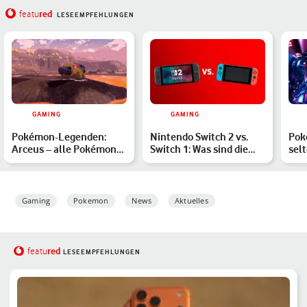
red
featu
LESEEMPFEHLUNGEN
GAMING
GAMING
Pokémon-Legenden:
Nintendo Switch 2 vs.
Pok
Arceus – alle Pokémon
Switch 1: Was sind die
sel
und ihre Fundorte
Unterschiede – und l…
fin
Gaming
Pokemon
News
Aktuelles
red
featu
LESEEMPFEHLUNGEN