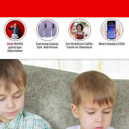
Deal
: Netflix
Samsung Galaxy
Die Vodafone CallYa-
Beste Handys 2026
günstiger
S26: Alle Preise
Tarife im Überblick
bekommen