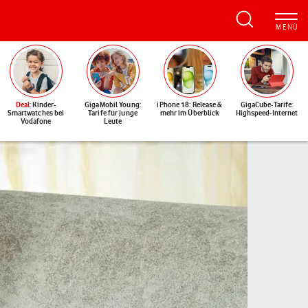
Deal
: Kinder-
GigaMobil Young:
iPhone 18: Release &
GigaCube-Tarife:
Smartwatches bei
Tarife für junge
mehr im Überblick
Highspeed-Internet
Vodafone
Leute