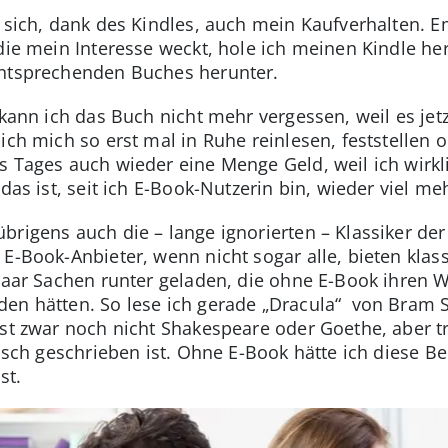
et sich, dank des Kindles, auch mein Kaufverhalten. 
 die mein Interesse weckt, hole ich meinen Kindle h
entsprechenden Buches herunter.
 kann ich das Buch nicht mehr vergessen, weil es jetz
 ich mich so erst mal in Ruhe reinlesen, feststelle
 Tages auch wieder eine Menge Geld, weil ich wirkl
 das ist, seit ich E-Book-Nutzerin bin, wieder viel m
brigens auch die – lange ignorierten – Klassiker der
E-Book-Anbieter, wenn nicht sogar alle, bieten klas
 paar Sachen runter geladen, die ohne E-Book ihren 
en hätten. So lese ich gerade „Dracula“ von Bram Sto
ist zwar noch nicht Shakespeare oder Goethe, aber t
tisch geschrieben ist. Ohne E-Book hätte ich diese 
st.