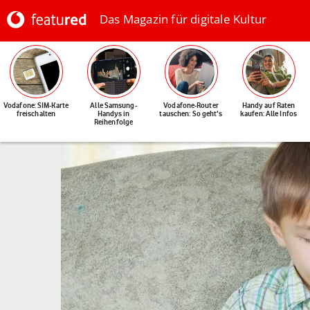
Das Magazin für digitale Kultur
Vodafone: SIM-Karte
Alle Samsung-
Vodafone-Router
Handy auf Raten
freischalten
Handys in
tauschen: So geht's
kaufen: Alle Infos
Reihenfolge