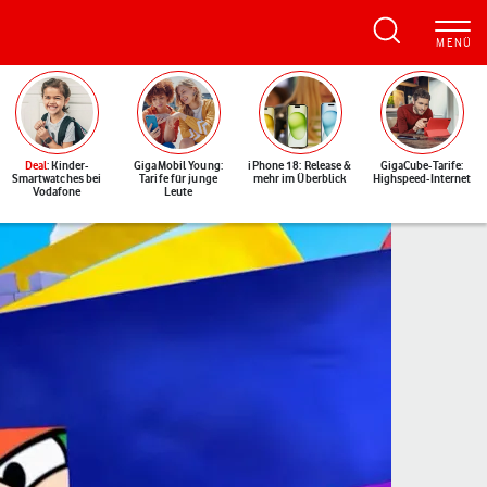
Deal
: Kinder-
GigaMobil Young:
iPhone 18: Release &
GigaCube-Tarife:
Smartwatches bei
Tarife für junge
mehr im Überblick
Highspeed-Internet
Vodafone
Leute