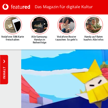
Das Magazin für digitale Kultur
Vodafone: SIM-Karte
Alle Samsung-
Vodafone-Router
Handy auf Raten
freischalten
Handys in
tauschen: So geht's
kaufen: Alle Infos
Reihenfolge
INHALT