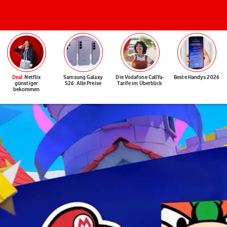
Deal
: Netflix
Samsung Galaxy
Die Vodafone CallYa-
Beste Handys 2026
günstiger
S26: Alle Preise
Tarife im Überblick
bekommen