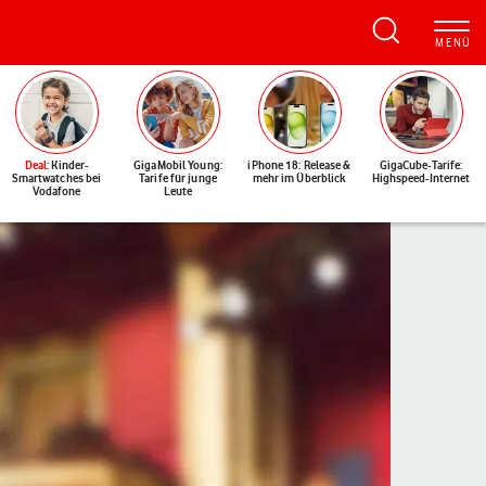
Deal
: Kinder-
GigaMobil Young:
iPhone 18: Release &
GigaCube-Tarife:
Smartwatches bei
Tarife für junge
mehr im Überblick
Highspeed-Internet
Vodafone
Leute