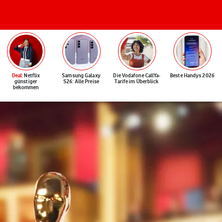
Deal
: Netflix
Samsung Galaxy
Die Vodafone CallYa-
Beste Handys 2026
günstiger
S26: Alle Preise
Tarife im Überblick
bekommen