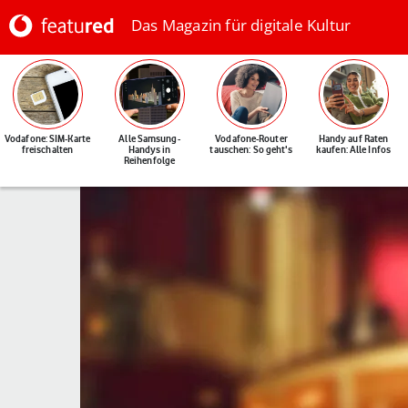
Das Magazin für digitale Kultur
Vodafone: SIM-Karte
Alle Samsung-
Vodafone-Router
Handy auf Raten
freischalten
Handys in
tauschen: So geht's
kaufen: Alle Infos
Reihenfolge