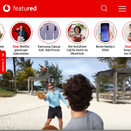
ten
Deal
: Netflix
Samsung Galaxy
Die Vodafone
Beste Handys
Deal
e
günstiger
S26: Alle Preise
CallYa-Tarife im
2026
Smar
bekommen
Überblick
bei 
INHALT