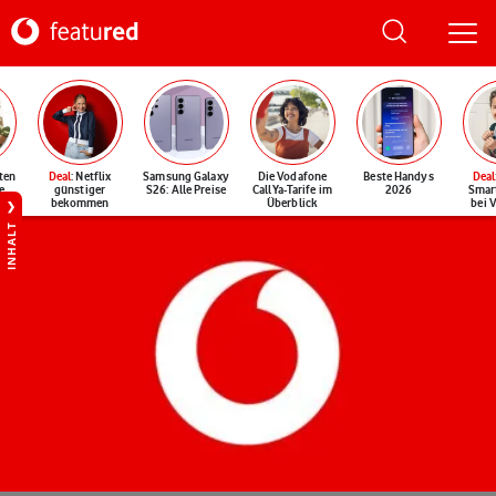
ten
Deal
: Netflix
Samsung Galaxy
Die Vodafone
Beste Handys
Deal
e
günstiger
S26: Alle Preise
CallYa-Tarife im
2026
Smar
bekommen
Überblick
bei 
INHALT