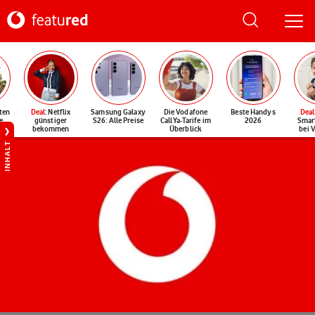
ten
Deal
: Netflix
Samsung Galaxy
Die Vodafone
Beste Handys
Deal
e
günstiger
S26: Alle Preise
CallYa-Tarife im
2026
Smar
bekommen
Überblick
bei 
INHALT