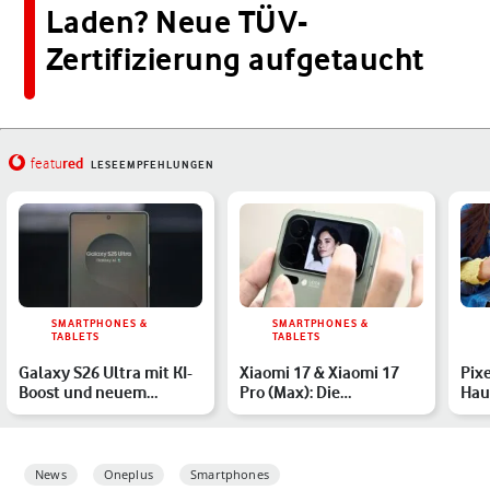
Laden? Neue TÜV-
Zertifizierung aufgetaucht
red
featu
LESEEMPFEHLUNGEN
SMARTPHONES &
SMARTPHONES &
TABLETS
TABLETS
Galaxy S26 Ultra mit KI-
Xiaomi 17 & Xiaomi 17
Pix
Boost und neuem
Pro (Max): Die
Hau
Design? Alle Gerüchte
spannendsten
Ger
Smartphones des…
Übe
News
Oneplus
Smartphones