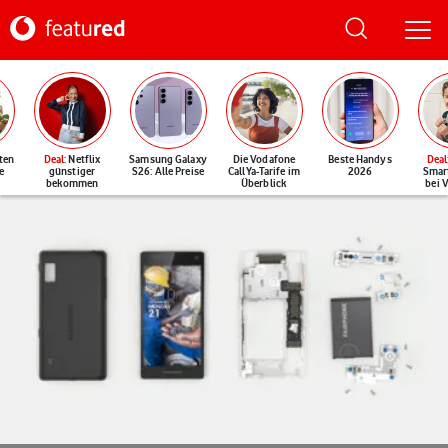
ten
Deal
: Netflix
Samsung Galaxy
Die Vodafone
Beste Handys
Deal
e
günstiger
S26: Alle Preise
CallYa-Tarife im
2026
Smar
bekommen
Überblick
bei 