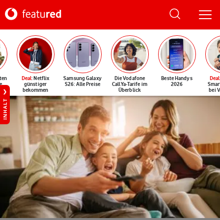
ten
Deal
: Netflix
Samsung Galaxy
Die Vodafone
Beste Handys
Deal
e
günstiger
S26: Alle Preise
CallYa-Tarife im
2026
Smar
bekommen
Überblick
bei 
INHALT