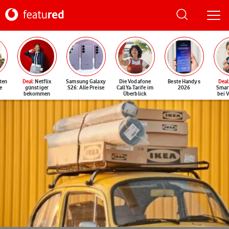
ten
Deal
: Netflix
Samsung Galaxy
Die Vodafone
Beste Handys
Deal
e
günstiger
S26: Alle Preise
CallYa-Tarife im
2026
Smar
bekommen
Überblick
bei 