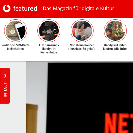
Das Magazin für digitale Kultur
Vodafone: SIM-Karte
Alle Samsung-
Vodafone-Router
Handy auf Raten
freischalten
Handys in
tauschen: So geht's
kaufen: Alle Infos
Reihenfolge
INHALT