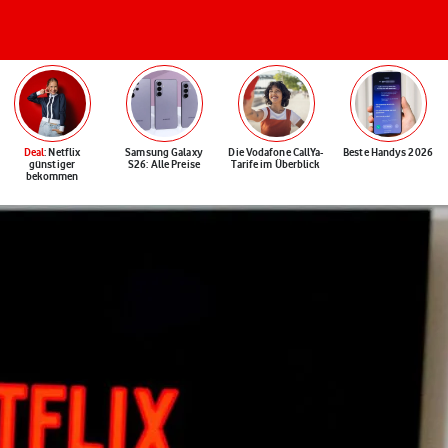
Deal
: Netflix
Samsung Galaxy
Die Vodafone CallYa-
Beste Handys 2026
günstiger
S26: Alle Preise
Tarife im Überblick
bekommen