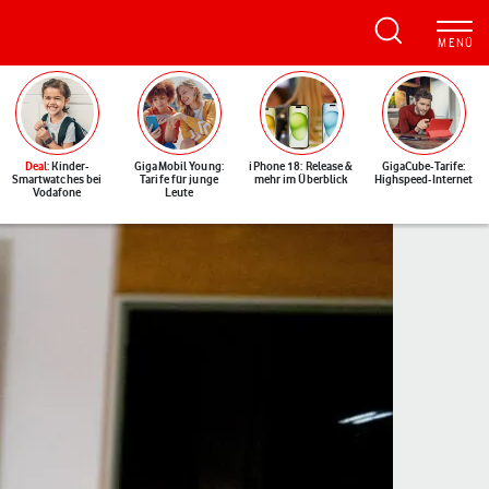
Deal
: Kinder-
GigaMobil Young:
iPhone 18: Release &
GigaCube-Tarife:
Smartwatches bei
Tarife für junge
mehr im Überblick
Highspeed-Internet
Vodafone
Leute