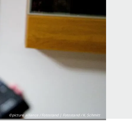
©picture alliance / Fotostand | Fotostand / K. Schmitt