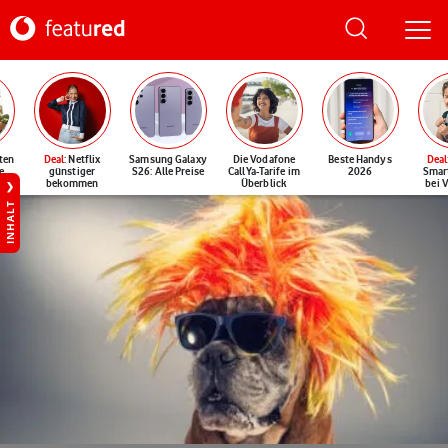
ten
Deal
: Netflix
Samsung Galaxy
Die Vodafone
Beste Handys
Deal
e
günstiger
S26: Alle Preise
CallYa-Tarife im
2026
Smar
bekommen
Überblick
bei 
INHALT