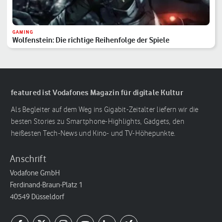
GAMING
Wolfenstein: Die richtige Reihenfolge der Spiele
featured ist Vodafones Magazin für digitale Kultur
Als Begleiter auf dem Weg ins Gigabit-Zeitalter liefern wir die
besten Stories zu Smartphone-Highlights, Gadgets, den
heißesten Tech-News und Kino- und TV-Höhepunkte.
Anschrift
Vodafone GmbH
Ferdinand-Braun-Platz 1
40549 Düsseldorf