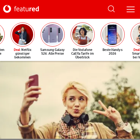
ten
Deal
: Netflix
Samsung Galaxy
Die Vodafone
Beste Handys
Deal
e
günstiger
S26: Alle Preise
CallYa-Tarife im
2026
Smar
bekommen
Überblick
bei 