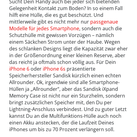
Sucht Dein Handy auch bei jeder sich bietenden
Gelegenheit Kontakt zum Boden? In so einem Fall
hilft eine Hülle, die es gut beschützt. Und
mittlerweile gibt es nicht mehr nur
passgenaue
Modelle für jedes Smartphone
, sondern auch die
Schutzhülle mit gewissen Vorzügen – nämlich
einem Säckchen Strom unter der Haube. Wegen
des schlanken Designs liegt die Kapazität zwar eher
in der Größenordnung einer kleinen Reserve, aber
das reicht ja oftmals schon völlig aus. Für Dein
iPhone 6
oder
iPhone 6s
präsentierte
Speicherhersteller Sandisk kürzlich einen echten
Allrounder. Ok, irgendwie sind alle Smartphone-
Hüllen ja „Allrounder“, aber das Sandisk iXpand
Memory Case ist nicht nur ein Sturzhelm, sondern
bringt zusätzlichen Speicher mit, den Du per
Lightning-Anschluss verbindest. Und zu guter Letzt
kannst Du an die Multifunktions-Hülle auch noch
einen Akku anstecken, der die Laufzeit Deines
iPhones um bis zu 70 Prozent verlängern soll.