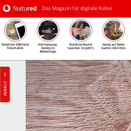
Das Magazin für digitale Kultur
Vodafone: SIM-Karte
Alle Samsung-
Vodafone-Router
Handy auf Raten
freischalten
Handys in
tauschen: So geht's
kaufen: Alle Infos
Reihenfolge
INHALT