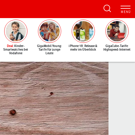
Deal
: Kinder-
GigaMobil Young:
iPhone 18: Release &
GigaCube-Tarife:
Smartwatches bei
Tarife für junge
mehr im Überblick
Highspeed-Internet
Vodafone
Leute