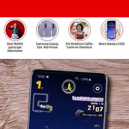
Deal
: Netflix
Samsung Galaxy
Die Vodafone CallYa-
Beste Handys 2026
günstiger
S26: Alle Preise
Tarife im Überblick
bekommen