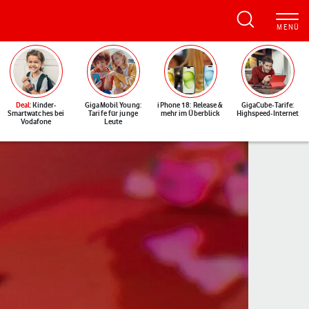
Deal
: Kinder-
GigaMobil Young:
iPhone 18: Release &
GigaCube-Tarife:
Smartwatches bei
Tarife für junge
mehr im Überblick
Highspeed-Internet
Vodafone
Leute