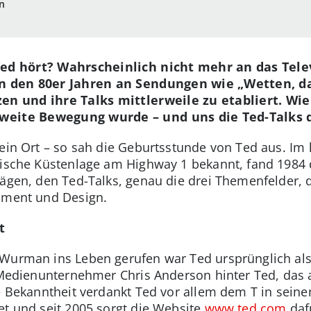
n
Ted hört? Wahrscheinlich nicht mehr an das Tel
n den 80er Jahren an Sendungen wie „Wetten, das
en und ihre Talks mittlerweile zu etabliert. Wie
weite Bewegung wurde – und uns die Ted-Talks 
 ein Ort – so sah die Geburtsstunde von Ted aus. Im 
rische Küstenlage am Highway 1 bekannt, fand 1984 d
rägen, den Ted-Talks, genau die drei Themenfelder, 
inment und Design.
t
 Wurman ins Leben gerufen war Ted ursprünglich als
e Medienunternehmer Chris Anderson hinter Ted, das 
le Bekanntheit verdankt Ted vor allem dem T in sei
et und seit 2005 sorgt die Website
www.ted.com
dafü