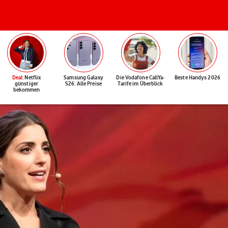
Deal
: Netflix
Samsung Galaxy
Die Vodafone CallYa-
Beste Handys 2026
günstiger
S26: Alle Preise
Tarife im Überblick
bekommen