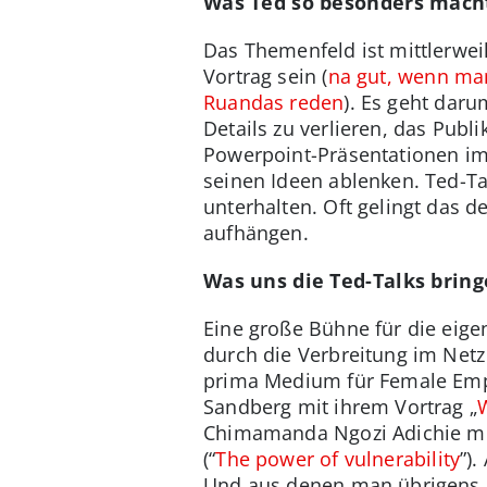
Was Ted so besonders mach
Das Themenfeld ist mittlerwei
Vortrag sein (
na gut, wenn man
Ruandas reden
). Es geht daru
Details zu verlieren, das Pub
Powerpoint-Präsentationen im
seinen Ideen ablenken. Ted-Ta
unterhalten. Oft gelingt das d
aufhängen.
Was uns die Ted-Talks brin
Eine große Bühne für die eig
durch die Verbreitung im Netz
prima Medium für Female Empo
Sandberg mit ihrem Vortrag „
Chimamanda Ngozi Adichie mi
(“
The power of vulnerability
”)
Und aus denen man übrigens n