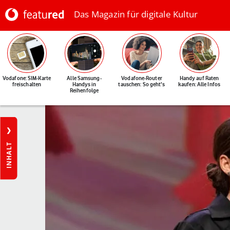
Das Magazin für digitale Kultur
Vodafone: SIM-Karte
Alle Samsung-
Vodafone-Router
Handy auf Raten
freischalten
Handys in
tauschen: So geht's
kaufen: Alle Infos
Reihenfolge
INHALT