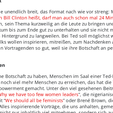
t
le unendlich breit, das Format nach wie vor streng:
 Bill Clinton heißt, darf man auch schon mal 24 M
m, sein Thema kurzweilig an die Leute zu bringen und
likum bis zum Ende gut zu unterhalten und sie nicht
 Hintergrund zu langweilen. Bei Ted soll möglichs
lks wollen inspirieren, mitreißen, zum Nachdenken
en Vortragenden so gut, weil sie ihre Botschaft an 
gen
ene Botschaft zu haben, Menschen im Saal einer Ted
 noch viel mehr Menschen zu erreichen, das hat die
werment gemacht. Unter den viel gesehenen Beiträ
Why we have too few women leaders
“, die nigerianis
t “
We should all be feminists
” oder Brené Brown, die
. Alles inspirierende Vorträge, die uns anhalten, ge
icht nur inhaltlich viel mitnehmen, sondern sich a