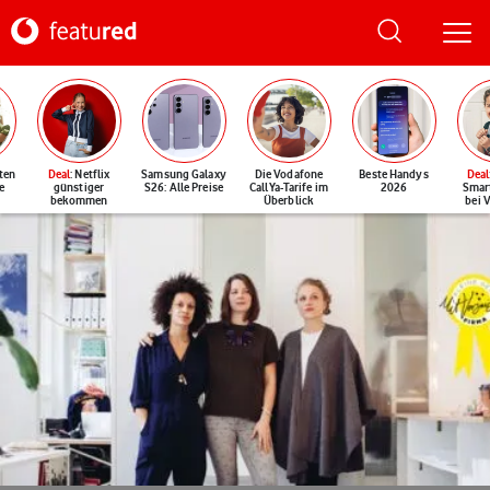
ten
Deal
: Netflix
Samsung Galaxy
Die Vodafone
Beste Handys
Deal
e
günstiger
S26: Alle Preise
CallYa-Tarife im
2026
Smar
bekommen
Überblick
bei 