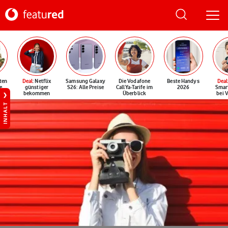
ten
Deal
: Netflix
Samsung Galaxy
Die Vodafone
Beste Handys
Deal
e
günstiger
S26: Alle Preise
CallYa-Tarife im
2026
Smar
bekommen
Überblick
bei 
INHALT