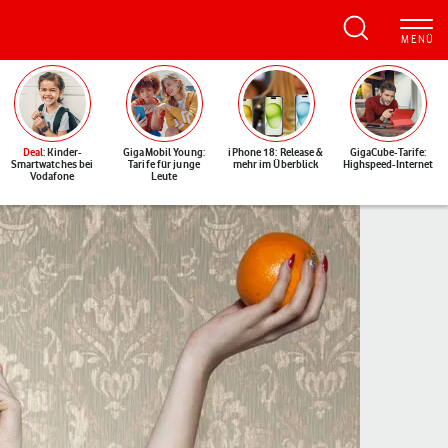
Deal
: Kinder-
GigaMobil Young:
iPhone 18: Release &
GigaCube-Tarife:
Smartwatches bei
Tarife für junge
mehr im Überblick
Highspeed-Internet
Vodafone
Leute