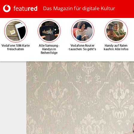
Das Magazin für digitale Kultur
Vodafone: SIM-Karte
Alle Samsung-
Vodafone-Router
Handy auf Raten
freischalten
Handys in
tauschen: So geht's
kaufen: Alle Infos
Reihenfolge