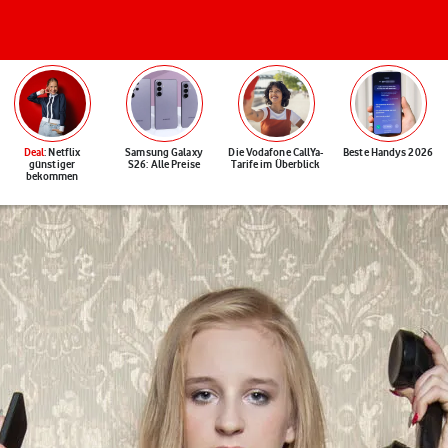
Deal
: Netflix
Samsung Galaxy
Die Vodafone CallYa-
Beste Handys 2026
günstiger
S26: Alle Preise
Tarife im Überblick
bekommen