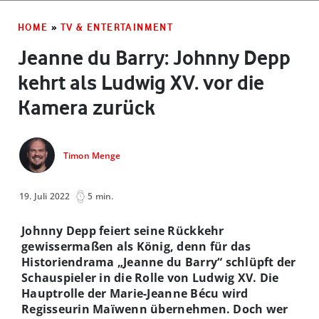
HOME
»
TV & ENTERTAINMENT
Jeanne du Barry: Johnny Depp
kehrt als Ludwig XV. vor die
Kamera zurück
Timon Menge
19. Juli 2022
5 min.
Johnny Depp feiert seine Rückkehr
gewissermaßen als König, denn für das
Historiendrama „Jeanne du Barry“ schlüpft der
Schauspieler in die Rolle von Ludwig XV. Die
Hauptrolle der
Marie-Jeanne B
é
cu wird
Regisseurin Ma
ïwenn übernehmen. Doch wer