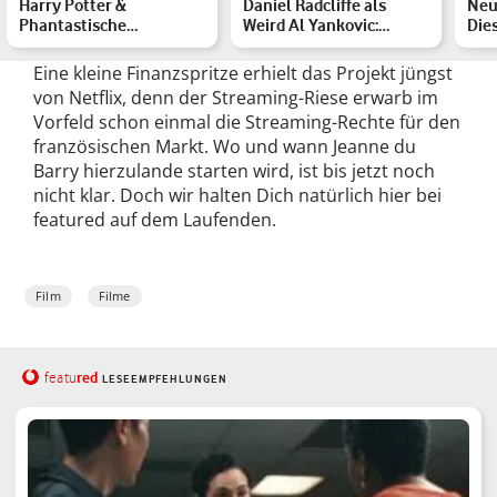
Harry Potter &
Daniel Radcliffe als
Neu
Phantastische
Weird Al Yankovic:
Die
Tierwesen: Alle Filme in
Kaliforniens Parodie-
erw
ihrer richt…
Prin…
Eine kleine Finanzspritze erhielt das Projekt jüngst
von Netflix, denn der Streaming-Riese erwarb im
Vorfeld schon einmal die Streaming-Rechte für den
französischen Markt. Wo und wann Jeanne du
Barry hierzulande starten wird, ist bis jetzt noch
nicht klar. Doch wir halten Dich natürlich hier bei
featured auf dem Laufenden.
Film
Filme
red
featu
LESEEMPFEHLUNGEN