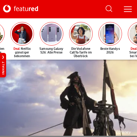
ten
Deal
: Netflix
Samsung Galaxy
Die Vodafone
Beste Handys
Deal
e
günstiger
S26: Alle Preise
CallYa-Tarife im
2026
Smar
bekommen
Überblick
bei 
INHALT
©Disney