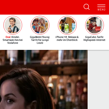
Deal
: Kinder-
GigaMobil Young:
iPhone 18: Release &
GigaCube-Tarife:
Smartwatches bei
Tarife für junge
mehr im Überblick
Highspeed-Internet
Vodafone
Leute