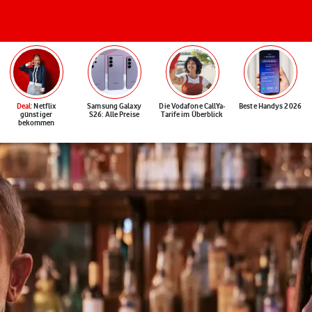
Deal
: Netflix
Samsung Galaxy
Die Vodafone CallYa-
Beste Handys 2026
günstiger
S26: Alle Preise
Tarife im Überblick
bekommen