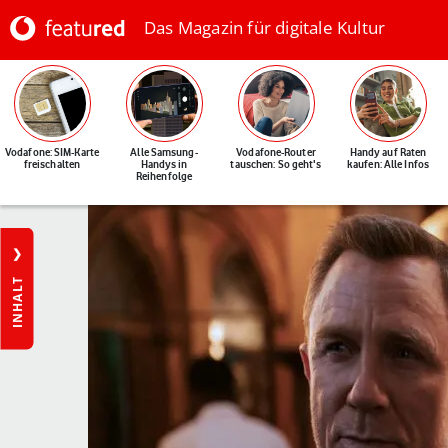
Das Magazin für digitale Kultur
Vodafone: SIM-Karte
Alle Samsung-
Vodafone-Router
Handy auf Raten
freischalten
Handys in
tauschen: So geht's
kaufen: Alle Infos
Reihenfolge
INHALT