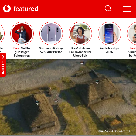
ten
Deal
: Netflix
Samsung Galaxy
Die Vodafone
Beste Handys
Deal
e
günstiger
S26: Alle Preise
CallYa-Tarife im
2026
Smar
bekommen
Überblick
bei 
INHALT
©KING Art Games