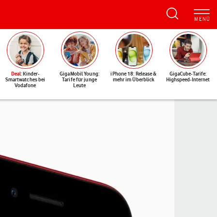
Deal
: Kinder-
GigaMobil Young:
iPhone 18: Release &
GigaCube-Tarife:
Smartwatches bei
Tarife für junge
mehr im Überblick
Highspeed-Internet
Vodafone
Leute