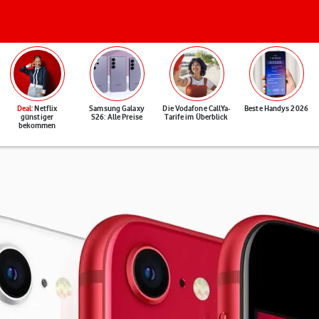
Deal
: Netflix
Samsung Galaxy
Die Vodafone CallYa-
Beste Handys 2026
günstiger
S26: Alle Preise
Tarife im Überblick
bekommen