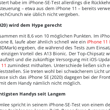
stert habe im iPhone-SE-Test allerdings die Rückke
teuerung – etwa aus dem iPhone 11 – bereits verwen
echCrunch wie üblich nicht vergeben.
2020) wird dem Hype gerecht
usammen mit 8,6 von 10 möglichen Punkten. Im iPhone
one 8, laufe aber ähnlich schnell wie ein
iPhone 11 
DMark) ergeben, die während des Tests zum Einsa
n einzigen Vorteil des A13 Bionic. Der Top-Chipsatz wi
laufzeit und die zukünftige Versorgung mit iOS-Upd
 11
zumindest mithalten. Unterschiede ließen sich e
ststellen. Sie treten wohl bei schwächerem Licht un
sse sich das iPhone SE (2020) dagegen bei der Front
en mit dem Handy nämlich nicht möglich.
chtigsten Handys seit Langem
nlee spricht in seinem iPhone-SE-Test von einem d