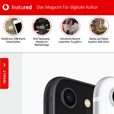
Das Magazin für digitale Kultur
Vodafone: SIM-Karte
Alle Samsung-
Vodafone-Router
Handy auf Raten
freischalten
Handys in
tauschen: So geht's
kaufen: Alle Infos
Reihenfolge
INHALT