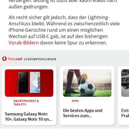
verbergen. Bislang ist dazu aber kaum etwas nach
außen gedrungen.
Als recht sicher gilt jedoch, dass der Lightning-
Anschluss bleibt. Während es zwischenzeitlich viele
iPhone-Gerüchte rund um einen möglichen
Wechsel auf USB-C gab, ist auf den bisherigen
Vorab-Bildern
davon keine Spur zu erkennen.
red
featu
LESEEMPFEHLUNGEN
SMARTPHONES &
APPS
TABLETS
Die besten Apps und
Ent
Samsung Galaxy Note
Services zum
Pra
10+, Galaxy Note 10 und
Bundesliga-Start 2022:
Gad
Watch Active 2: Alle …
Hol Dir D…
Stä