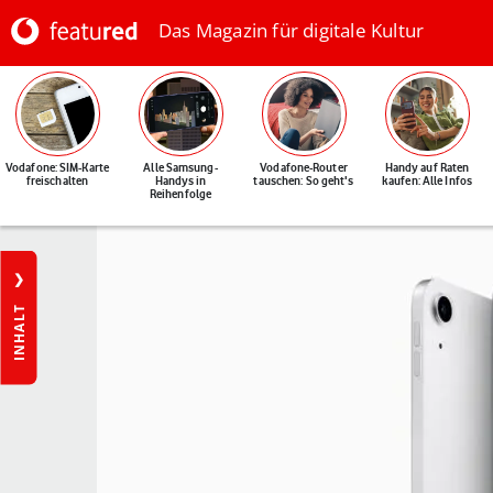
Das Magazin für digitale Kultur
Vodafone: SIM-Karte
Alle Samsung-
Vodafone-Router
Handy auf Raten
freischalten
Handys in
tauschen: So geht's
kaufen: Alle Infos
Reihenfolge
INHALT