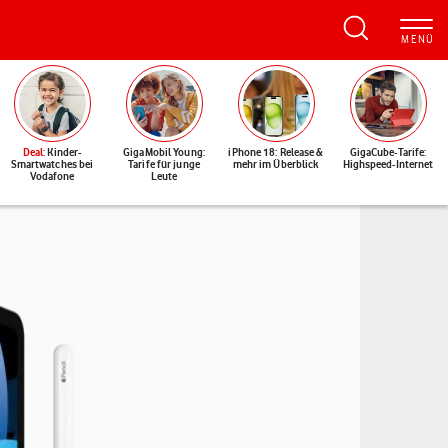
Deal
: Kinder-
GigaMobil Young:
iPhone 18: Release &
GigaCube-Tarife:
Smartwatches bei
Tarife für junge
mehr im Überblick
Highspeed-Internet
Vodafone
Leute