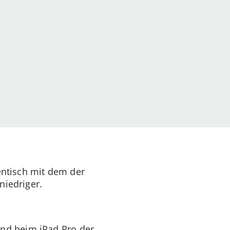
entisch mit dem der
niedriger.
nd beim iPad Pro der