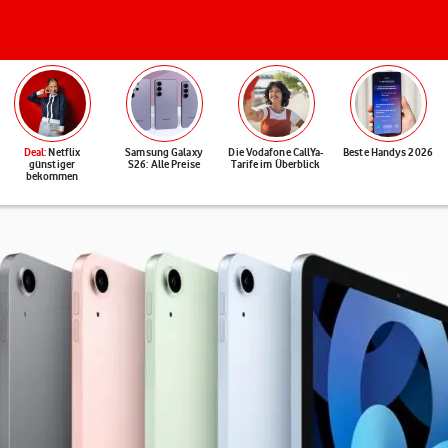
Deal
: Netflix
Samsung Galaxy
Die Vodafone CallYa-
Beste Handys 2026
günstiger
S26: Alle Preise
Tarife im Überblick
bekommen