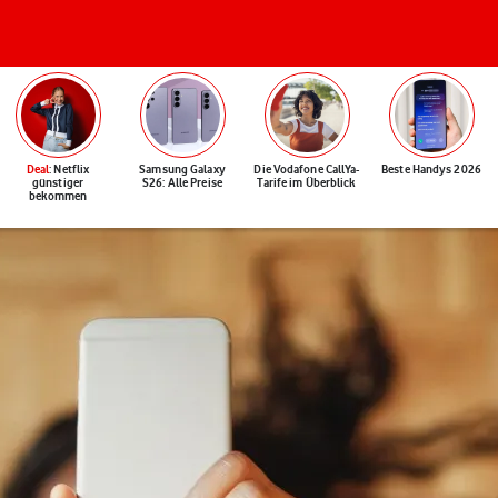
Deal
: Netflix
Samsung Galaxy
Die Vodafone CallYa-
Beste Handys 2026
günstiger
S26: Alle Preise
Tarife im Überblick
bekommen