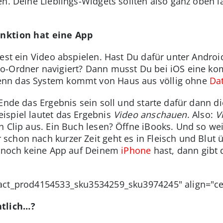
en. Deine Lieblings-Widgets sollten also ganz oben 
unktion hat eine App
test ein Video abspielen. Hast Du dafür unter Andr
o-Ordner navigiert? Dann musst Du bei iOS eine ko
nn das System kommt von Haus aus völlig ohne
Da
 Ende das Ergebnis sein soll und starte dafür dann 
ispiel lautet das Ergebnis
Video anschauen
. Also:
V
n Clip aus. Ein Buch lesen? Öffne iBooks. Und so we
schon nach kurzer Zeit geht es in Fleisch und Blut
Du noch keine App auf Deinem
iPhone
hast, dann gibt 
ract_prod4154533_sku3534259_sku3974245" align="ce
ntlich…?