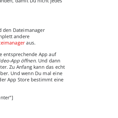
landen, damit Du nicht jedes
oid den Dateimanager
mplett andere
teimanager
aus.
die entsprechende App auf
ideo-App öffnen
. Und dann
iter. Zu Anfang kann das echt
 über. Und wenn Du mal eine
der App Store bestimmt eine
nter"]