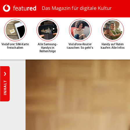
Das Magazin für digitale Kultur
Vodafone: SIM-Karte
Alle Samsung-
Vodafone-Router
Handy auf Raten
freischalten
Handys in
tauschen: So geht's
kaufen: Alle Infos
Reihenfolge
INHALT