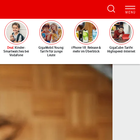
Deal
: Kinder-
GigaMobil Young:
iPhone 18: Release &
GigaCube-Tarife:
Smartwatches bei
Tarife für junge
mehr im Überblick
Highspeed-Internet
Vodafone
Leute