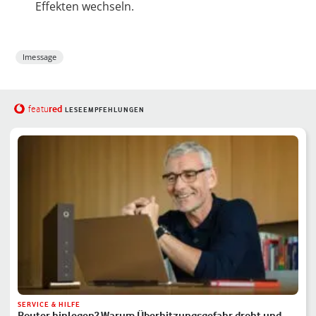
Effekten wechseln.
Imessage
red
featu
LESEEMPFEHLUNGEN
SERVICE & HILFE
Router hinlegen? Warum Überhitzungsgefahr droht und