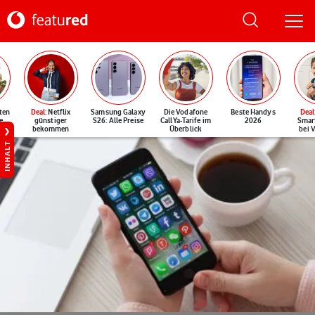
ten
Deal
: Netflix
Samsung Galaxy
Die Vodafone
Beste Handys
Deal
e
günstiger
S26: Alle Preise
CallYa-Tarife im
2026
Smar
bekommen
Überblick
bei 
INHALT