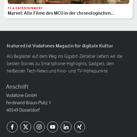
TV & ENTERTAINMENT
Marvel: Alle Filme des MCU in der chronologischen
Reihenfolge
featured ist Vodafones Magazin für digitale Kultur
Als Begleiter auf dem Weg ins Gigabit-Zeitalter liefern wir die
besten Stories zu Smartphone-Highlights, Gadgets, den
heißesten Tech-News und Kino- und TV-Höhepunkte.
Anschrift
Vodafone GmbH
Ferdinand-Braun-Platz 1
40549 Düsseldorf