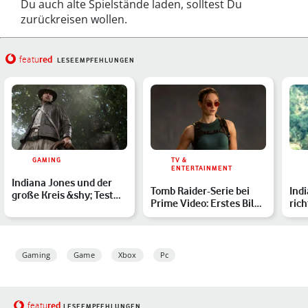
Du auch alte Spielstände laden, solltest Du
zurückreisen wollen.
red
featu
LESEEMPFEHLUNGEN
GAMING
TV &
ENTERTAINMENT
Indiana Jones und der
Tomb Raider-Serie bei
Indi
große Kreis &shy; Test
Prime Video: Erstes Bild
rich
des Action-Adventure…
zeigt Sophie Turne…
Fil
Gaming
Game
Xbox
Pc
red
featu
LESEEMPFEHLUNGEN